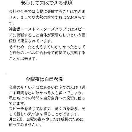
安心して失敗できる環境
会社や仕事では安易に失敗することはできま
せん。ましてや大勢の前であればなおさらで
す。
神楽坂トーストマスターズクラブではスピー
チに挑戦すること自体が素晴らしいという価
値観で運営されています。
そのため、たとえうまくいかなかったとして
も自分のレベルに合わせて何度でも挑戦する
ことが出来ます。
金曜夜は自己啓発
金曜の夜といえば
飲み会や自宅で
のんびり過
ごす時間を
思い浮かべる人も
多いでしょう。
私たちはその時間を自分自身への投資に使っ
ています。
スピーチを通じて話す力、
聴く力を磨き、そ
して新しい
気づきを得ることができます。
月に2回、金曜の夜を
少しだけ成長のために
使ってみませんか。