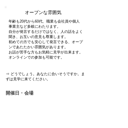
オープンな雰囲気
年齢も20代から60代、職業も会社員や個人
事業主など多岐にわたります。
自分が発言するだけではなく、人の話をよく
聞き、お互いの意見も尊重します。
​初めての方でも安心して発言できる、オープ
ンであたたかい雰囲気があります。
お話が苦手な方もお気軽に見学が出来ます。​
オンラインでの参加も可能です。
​⇒ どうでしょう。あなたに合いそうですか。ま
ずは見学に来てください。
開催日・会場
開催日）
毎月第二・第四金曜日
19：00 ～ 21：00