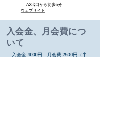
A2出口から徒歩5分
ウェブサイト
入会金、月会費につ
いて
入会金 4000円 月会費 2500円（半
年分を前納）​
トーストマスターズとは
スピーチやリーダーシップのトレーニングを行
うことを主な目的とした、世界的なNPO法人で
す。
現在、日本を含む122カ国、29万人以上の
会員が
コミュニケーション能力の向上をはかる
ために活動に
参加しています。日本支部には約
200のクラブがあります。
日本支部サイト
国際本部サイト
Wikipedia