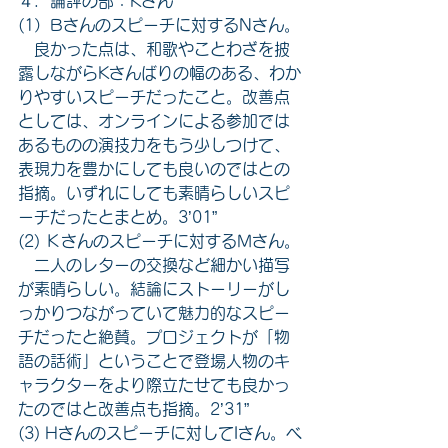
４．論評の部：Kさん
(1）Bさんのスピーチに対するNさん。
　良かった点は、和歌やことわざを披
露しながらKさんばりの幅のある、わか
りやすいスピーチだったこと。改善点
としては、オンラインによる参加では
あるものの演技力をもう少しつけて、
表現力を豊かにしても良いのではとの
指摘。いずれにしても素晴らしいスピ
ーチだったとまとめ。3’01”
(2) Ｋさんのスピーチに対するMさん。
　二人のレターの交換など細かい描写
が素晴らしい。結論にストーリーがし
っかりつながっていて魅力的なスピー
チだったと絶賛。プロジェクトが「物
語の話術」ということで登場人物のキ
ャラクターをより際立たせても良かっ
たのではと改善点も指摘。2’31”
(3) Hさんのスピーチに対してIさん。ベ