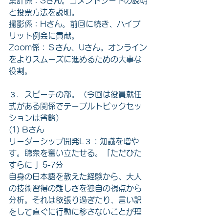
集計係：Sさん。コメントシートの説明
と投票方法を説明。
撮影係：Hさん。前回に続き、ハイブ
リット例会に貢献。
Zoom係：Ｓさん、Uさん。オンライン
をよりスムーズに進めるための大事な
役割。
３．スピーチの部。（今回は役員就任
式がある関係でテーブルトピックセッ
ションは省略）
(1) Bさん
リーダーシップ開発L３：知識を増や
す。聴衆を奮い立たせる。「ただひた
すらに 」5-7分
自身の日本語を教えた経験から、大人
の技術習得の難しさを独自の視点から
分析。それは欲張り過ぎたり、言い訳
をして直ぐに行動に移さないことが理