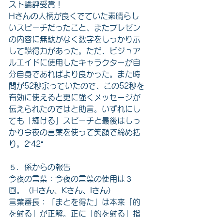
スト論評受賞！
Hさんの人柄が良くでていた素晴らし
いスピーチだったこと、またプレゼン
の内容に無駄がなく数字をしっかり示
して説得力があった。ただ、ビジュア
ルエイドに使用したキャラクターが自
分自身であればより良かった。また時
間が52秒余っていたので、この52秒を
有効に使えると更に強くメッセージが
伝えられたのではと助言。いずれにし
ても「輝ける」スピーチと最後はしっ
かり今夜の言葉を使って笑顔で締め括
り。2‘42“
５．係からの報告
今夜の言葉：今夜の言葉の使用は３
回。（Hさん、Kさん、Iさん）
言葉番長：「まとを得た」は本来「的
を射る」が正解。正に「的を射る」指