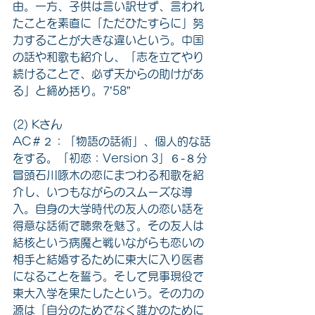
由。一方、子供は言い訳せず、言われ
たことを素直に「ただひたすらに」努
力することが大きな違いという。中国
の話や和歌も紹介し、「志を立てやり
続けることで、必ず天からの助けがあ
る」と締め括り。7’58”
(2) Kさん
AC＃２：「物語の話術」、個人的な話
をする。「初恋：Version 3」６-８分
冒頭石川啄木の恋にまつわる和歌を紹
介し、いつもながらのスムーズな導
入。自身の大学時代の友人の恋い話を
得意な話術で聴衆を魅了。その友人は
結核という病魔と戦いながらも恋いの
相手と結婚するために東大に入り医者
になることを誓う。そして見事現役で
東大入学を果たしたという。その力の
源は「自分のためでなく誰かのために