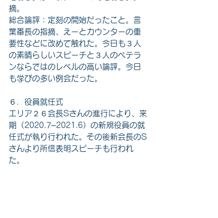
摘。
総合論評：定刻の開始だったこと。言
葉番長の指摘、えーとカウンターの重
要性などに改めて触れた。今日も３人
の素晴らしいスピーチと３人のベテラ
ンならではのレベルの高い論評。今日
も学びの多い例会だった。
６．役員就任式
エリア２６会長Sさんの進行により、来
期（2020.7~2021.6）の新規役員の就
任式が執り行われた。その後新会長のS
さんより所信表明スピーチも行われ
た。
7. ゲストコメント、久しぶり参加のメ
ンバーから一言。
①今回が２回目のゲスト参加だった