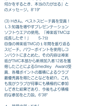
何かをするとき、本当の力が出る」と
のメッセージ。8’19”
(3) Hさん。ベストスピーチ賞を受賞！
Ｌ3:知識を増やすプレゼンテーション
ソフトウエアの使用。「神楽坂TMCは
成長したぞ！」　　5-7分
自身の神楽坂TMCの１年間を振り返る
スピーチ。パワーポイントを使用しコ
ンパクトにまとめた。その内容は神楽
坂がTMC本部から新規加入者12名を獲
得したことによるSmedley   Award受
賞、各種ポイントの蓄積によるクラブ
最優秀賞を得たことなどを紹介。これ
も我がクラブが何事にも積極的に参加
してきた結果であり、今後もより積極
的な参加をと力説。6’38”