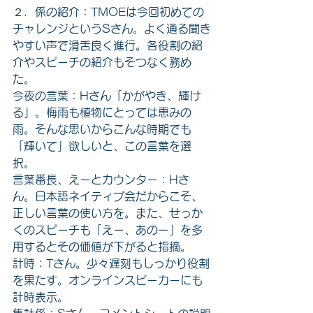
２．係の紹介：TMOEは今回初めての
チャレンジというSさん。よく通る聞き
やすい声で滑舌良く進行。各役割の紹
介やスピーチの紹介もそつなく務め
た。
今夜の言葉：Hさん「かがやき、輝け
る」。梅雨も植物にとっては恵みの
雨。そんな思いからこんな時期でも
「輝いて」欲しいと、この言葉を選
択。
言葉番長、えーとカウンター：Hさ
ん。日本語ネイティブ会だからこそ、
正しい言葉の使い方を。また、せっか
くのスピーチも「えー、あのー」を多
用するとその価値が下がると指摘。
計時：Tさん。少々遅刻もしっかり役割
を果たす。オンラインスピーカーにも
計時表示。