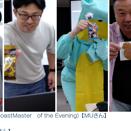
stMaster   of the Evening)【MUさん】