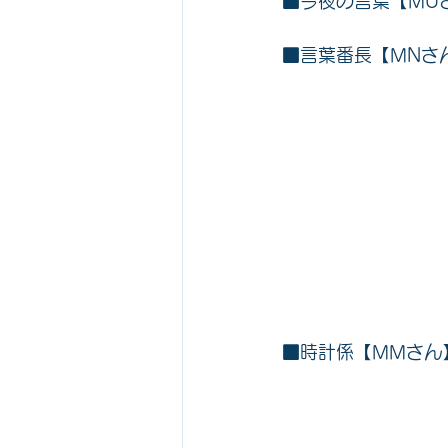
■今夜の言葉【MU
■言葉番長【MNさ
■時計係【MMさん