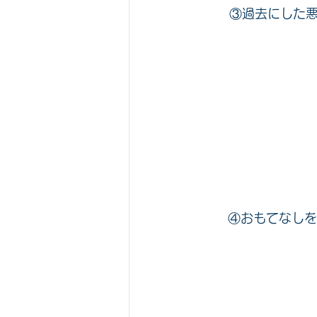
       ③過
	④おもてなし