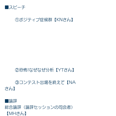
■スピーチ
	①ポジティブ症候群【KNさん】
	②恐怖!なぜなぜ分析【YTさん】
	③コンテスト出場を終えて【NA
さん】
■論評
総合論評（論評セッションの司会者）
【MHさん】