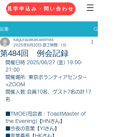
見学申込み・問い合わせ
記事
kagurazakatoastmas
2025年6月30日
読了時間: 1分
第484回 例会記録
開催日時:2025/06/27 (金) 19:00-
21:00 
開催場所: 東京ボランティアセンター
+ZOOM 
開催人数:会員10名、ゲスト7名の計17
名 
■TMOE(司会者：ToastMaster of 
the Evening)【HNさん】
■今夜の言葉【YIさん】
■言葉番長【HKさん】