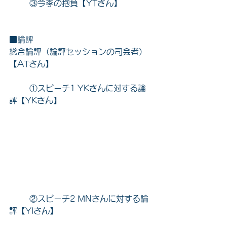
	③今季の抱負【YTさん】
■論評
総合論評（論評セッションの司会者）
【ATさん】
	①スピーチ1 YKさんに対する論
評【YKさん】
	②スピーチ2 MNさんに対する論
評【YIさん】