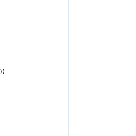
】
】
)】