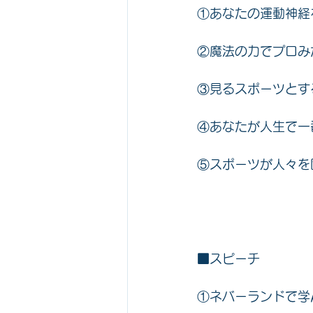
①
あなたの運動神経
②
魔法の力でプロみ
③
見るスポーツとす
④
あなたが人生で一
⑤スポーツが人々を
■スピーチ
①ネバーランドで学