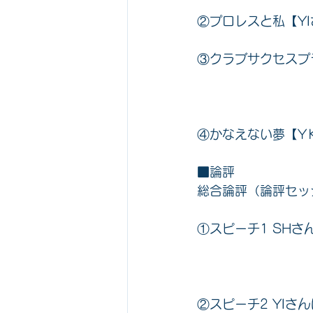
②プロレスと私【Y
③クラブサクセスプ
④かなえない夢【Y
■論評
総合論評（論評セッ
①スピーチ1 SH
②スピーチ2 YIさ