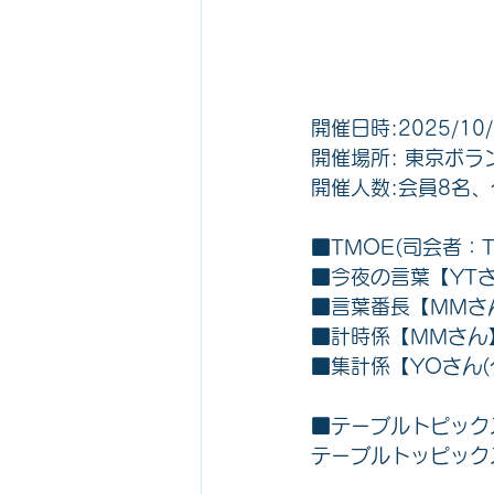
開催日時:2025/10/1
開催場所: 東京ボラ
開催人数:会員8名、ケ
■TMOE(司会者：Toa
■今夜の言葉【YT
■言葉番長【MMさ
■計時係【MMさん
■集計係【YOさん
■テーブルトピック
テーブルトッピック