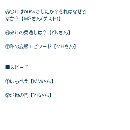
⑤今年は
busyでしたか？それはなぜで
すか？
【MSさん(ゲスト)】
⑥
来年の見通しは？
【KNさん】
⑦
私の変態エピソード
【MHさん】
■スピーチ
①はちべえ【MMさん】
②地獄の門【YKさん】